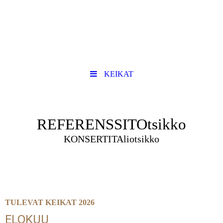
KEIKAT
REFERENSSITOtsikko
KONSERTITAliotsikko
TULEVAT KEIKAT 2026
ELOKUU